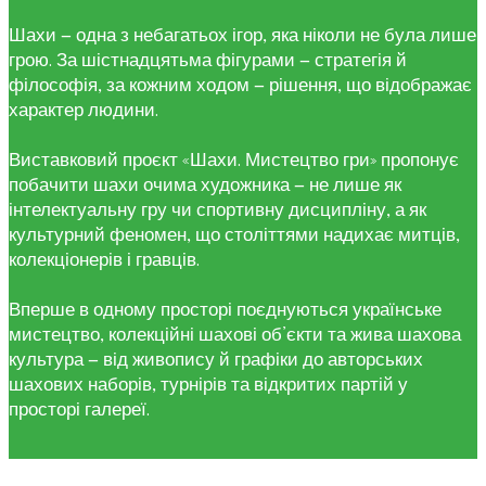
Шахи — одна з небагатьох ігор, яка ніколи не була лише
грою. За шістнадцятьма фігурами — стратегія й
філософія, за кожним ходом — рішення, що відображає
характер людини.
Виставковий проєкт «Шахи. Мистецтво гри» пропонує
побачити шахи очима художника — не лише як
інтелектуальну гру чи спортивну дисципліну, а як
культурний феномен, що століттями надихає митців,
колекціонерів і гравців.
Вперше в одному просторі поєднуються українське
мистецтво, колекційні шахові об’єкти та жива шахова
культура — від живопису й графіки до авторських
шахових наборів, турнірів та відкритих партій у
просторі галереї.