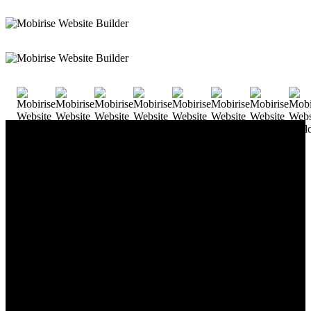
Vakulenko Art Consulting — незалежна консалтингова
компанія, що з 1991 року працює
у сфері антикварного та сучасного мистецтва та
інвестицій в мистецтво.
Організовує аукціони, виставки та кураторські арт-
проєкти в Україні й за кордоном.
Мета галереї — популяризація та розвиток українського
мистецтва.