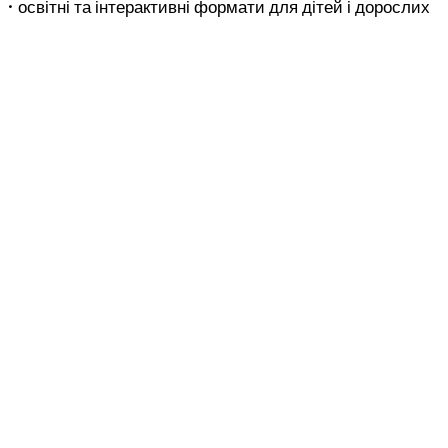
• освітні та інтерактивні формати для дітей і дорослих
Благодійний
шаховий турнір
Vakulenko Art Consulting спільно з Федерацією шахів
України запрошують взяти участь у благодійному
шаховому турнірі для представників бізнес-спільноти,
що відбудеться у просторі виставки «Шахи. Мистецтво