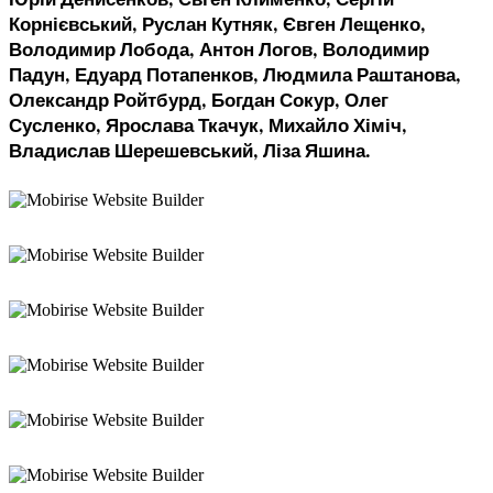
Юрій Денисенков, Євген Клименко, Сергій
Корнієвський, Руслан Кутняк, Євген Лещенко,
Володимир Лобода, Антон Логов, Володимир
Падун, Едуард Потапенков, Людмила Раштанова,
Олександр Ройтбурд, Богдан Сокур, Олег
Сусленко, Ярослава Ткачук, Михайло Хіміч,
Владислав Шерешевський, Ліза Яшина.