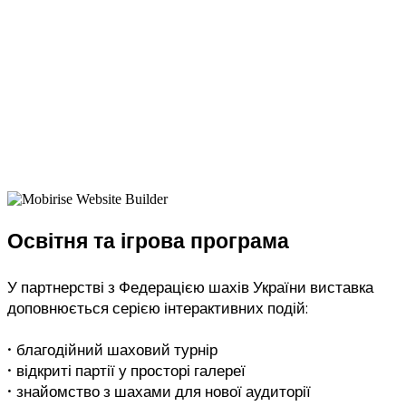
предмети, у яких шахи постають як мистецтво,
ремесло та об’єкт колекціонування.
Освітня та ігрова програма
У партнерстві з Федерацією шахів України виставка
доповнюється серією інтерактивних подій:
• благодійний шаховий турнір
• відкриті партії у просторі галереї
• знайомство з шахами для нової аудиторії