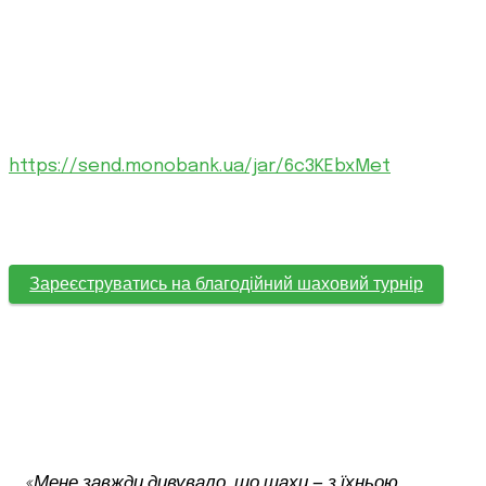
гри».
📍 Vakulenko Art Consulting, вул. Костьольна, 8
📅 1 липня 🕒 18:00
Благодійний внесок за участь — від 2000 грн на банку
https://send.monobank.ua/jar/6c3KEbxMet
Усі кошти будуть спрямовані на підтримку збору
Центру спеціального призначення «Омега».
Зареєструватись на благодійний шаховий турнір
«Мене завжди дивувало, що шахи — з їхньою