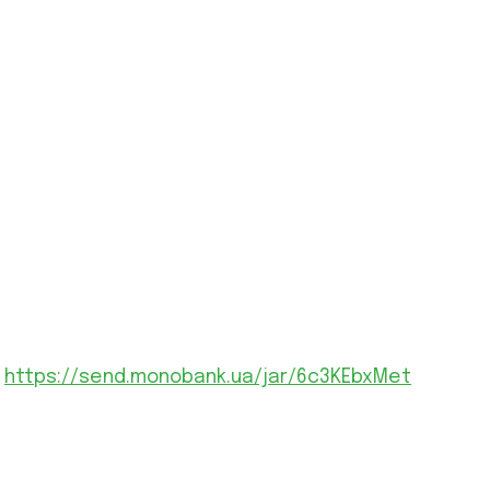
й шаховий т
в України запрошують взяти участь у благодійному ша
о гри».
у
https://send.monobank.ua/jar/6c3KEbxMet
тру спеціального призначення «Омега».