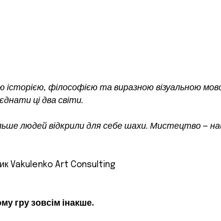
ою історією, філософією та виразною візуальною мов
днати ці два світи.
більше людей відкрили для себе шахи. Мистецтво — н
ник Vakulenko Art Consulting
му гру зовсім інакше.