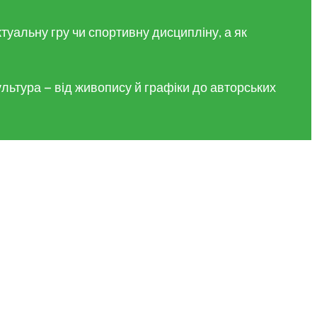
уальну гру чи спортивну дисципліну, а як
льтура — від живопису й графіки до авторських