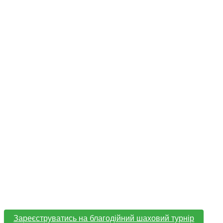
Благодійни
Vakulenko Art Consulting спільно з Федерацією шахі
що відбудеться у просторі виставки «Шахи. Мистецтв
📍 Vakulenko Art Consulting, вул. Костьольна, 8
📅 1 липня 🕒 18:00
Благодійний внесок за участь — від 2000 грн на банк
Усі кошти будуть спрямовані на підтримку збору Цен
Зареєструватись на благодійний шаховий турнір