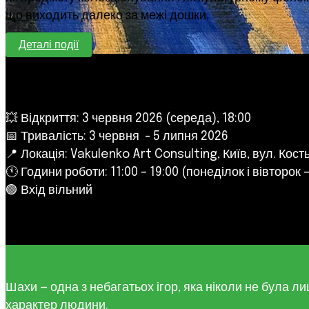
що виходить далеко за межі дошки.
Деталі події
💥 Відкриття: 3 червня 2026 (середа), 18:00
📅 Тривалість: 3 червня - 5 липня 2026
📍 Локація: Vakulenko Art Consulting, Київ, вул. Кост
🕚 Години роботи: 11:00 – 19:00 (понеділок і вівторок –
🟢 Вхід вільний
Шахи — одна з небагатьох ігор, яка ніколи не була 
характер людини.