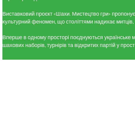
Виставковий проєкт «Шахи. Мистецтво гри» пропонує 
культурний феномен, що століттями надихає митців, к
Вперше в одному просторі поєднуються українське ми
шахових наборів, турнірів та відкритих партій у прост
Два зали — два по