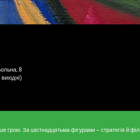
ьольна, 8
 вихідні)
лише грою. За шістнадцятьма фігурами — стратегія й ф