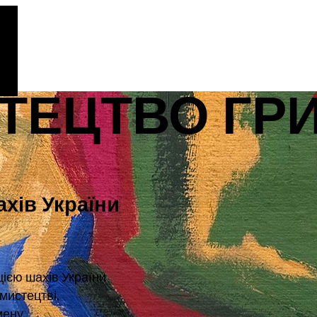
ТЕЦТВО ГР
ахів України
цією шахів України
мистецтві,
мену,