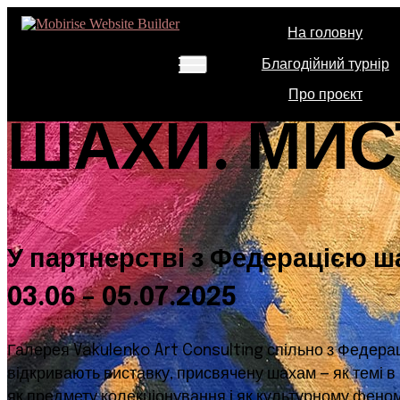
На головну
Благодійний турнір
Про проєкт
ШАХИ. МИС
У партнерстві з Федерацією ш
03.06 – 05.07
.2025
Галерея Vakulenko Art Consulting спільно з Федера
відкривають виставку, присвячену шахам — як темі в 
як предмету колекціонування і як культурному фено