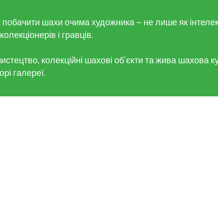
побачити шахи очима художника — не лише як інтелект
олекціонерів і гравців.
стецтво, колекційні шахові об’єкти та жива шахова ку
орі галереї.
гляди на шахи