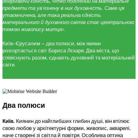
зберігаючи єдність, чітко поділений на матеріальні
предмети та ув'язнену в них духовність. Саме ця
утаємничена, але така реальна єдність
матеріального й духовного світів стає центральною
темою живопису митця»
.
Київ‒Єрусалим — два полюси, між якими
розгортається світ Бориса Лєкаря. Два міста, що
співіснують разом, єднають духовний та матеріальний
світи.
Два полюси
Київ.
Киянин до найглибших глибин душі, він втілює
свою любов у архітектурні форми, живопис, акварелі,
наче створені зі світла й повітря. Особлива оптика