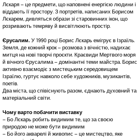
Лєкаря — це предмети, що наповнені енергією людини і
віддають її простору. З портретів, написаних Борисом
Лєкарем, дивляться образи зі старовинних ікон, що
розривають темряву й висвітлюють простір.
Єрусалим.
У 1990 році Борис Лєкарь емігрує в Ізраїль.
Земля, де кожний крок — розмова з вічністю, надихає
митця на нові творчі проєкти. Краєвиди Мертвого моря
й вічного Єрусалима — домінантні теми майстра. Борис
активно взаємодіє з мистецьким середовищем
Ізраїлю, гуртує навколо себе художників, музикантів,
поетів.
Два міста, що співіснують разом, єднають духовний та
матеріальний світи.
Чому варто побачити виставку
— Бо Лєкарь робить видимим те, що за своєю
природою не може бути видимим
— Бо його акварелі й живопис — це мистецтво, яке