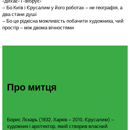
«дихає» і «вібрує»
— Бо Київ і Єрусалим у його роботах — не географія, а
два стани душі
— Бо це рідкісна можливість побачити художника, чий
простір — між двома вічностями
Про митця
Борис Лєкарь (1932, Харків — 2010, Єрусалим) —
художник і архітектор, який створив власний