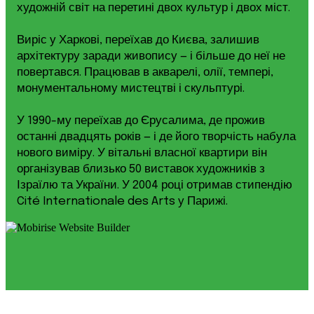
художній світ на перетині двох культур і двох міст.
Виріс у Харкові, переїхав до Києва, залишив
архітектуру заради живопису — і більше до неї не
повертався. Працював в акварелі, олії, темпері,
монументальному мистецтві і скульптурі.
У 1990-му переїхав до Єрусалима, де прожив
останні двадцять років — і де його творчість набула
нового виміру. У вітальні власної квартири він
організував близько 50 виставок художників з
Ізраїлю та України. У 2004 році отримав стипендію
Cité Internationale des Arts у Парижі.