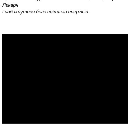
Лєкаря
і надихнутися його світлою енергією.
Vakulenko Art Consulting — незалежна консалтингова
компанія, що з 1991 року працює
у сфері антикварного та сучасного мистецтва та
інвестицій в мистецтво.
Організовує аукціони, виставки та кураторські арт-
проєкти в Україні й за кордоном.
Мета галереї — популяризація та розвиток українського
мистецтва.